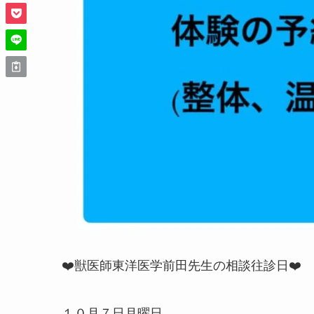
❤️獣医師東洋医学前田先生の相談往診日❤️
１０月７日月曜日