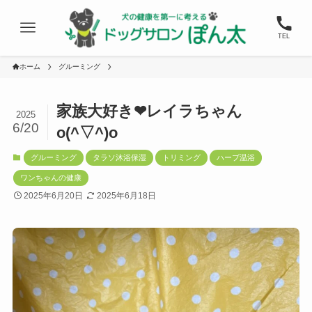
TEL
ホーム
グルーミング
家族大好き❤レイラちゃん
2025
6/20
o(^▽^)o
グルーミング
タラソ沐浴保湿
トリミング
ハーブ温浴
ワンちゃんの健康
2025年6月20日
2025年6月18日