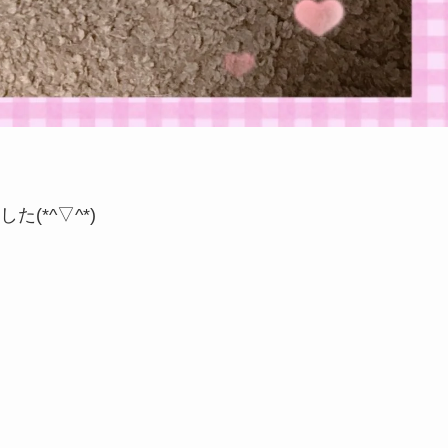
(*^▽^*)