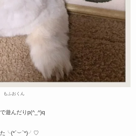
もふおくん
んだりp(^_^)q
(*´︶`*)╯♡