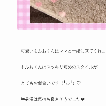
可愛いもふおくんはママと一緒に来てくれました
もふおくんはスッキリ短めのスタイルが
とてもお似合いです（╹◡╹）♡
半身浴は気持ち良さそうでした❤️