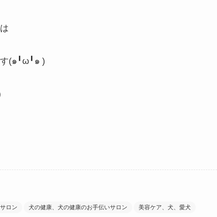
は
╹ω╹๑ )
)
サロン
犬の健康、犬の健康のお手伝いサロン
美容ケア、犬、愛犬