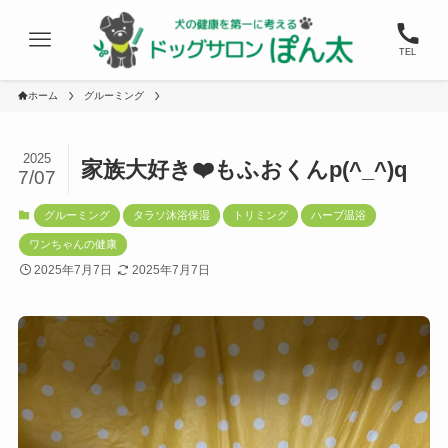
TEL
ホーム
グルーミング
2025
家族大好き❤️もふおくんp(^_^)q
7/07
グルーミング
タラソ沐浴保湿
トリミング
ハーブ温浴
ワンちゃんの健康
2025年7月7日
2025年7月7日