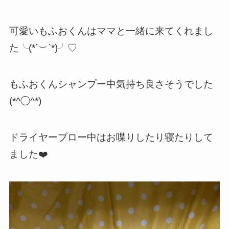
可愛いもふおくんはママと一緒に来てくれまし
た╰(*´︶`*)╯♡
もふおくんシャンプー中気持ち良さそうでした
(*^◯^*)
ドライヤーブロー中はお喋りしたり寝たりして
ました❤️