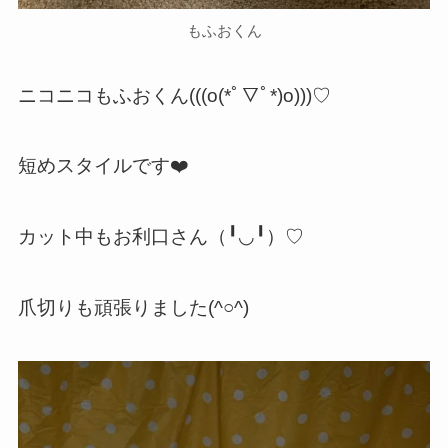
もふおくん
ニコニコもふおくん(((o(*ﾟ▽ﾟ*)o)))♡
短めスタイルです❤️
カット中もお利口さん（╹◡╹）♡
爪切りも頑張りました(^○^)