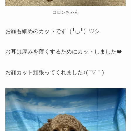
コロンちゃん
お顔も細めのカットです（╹◡╹）♡シ
お耳は厚みを薄くするためにカットしました❤️
お顔カット頑張ってくれました♪( ´▽｀)