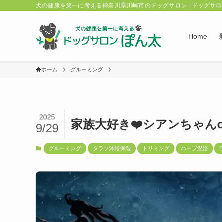
犬の健康を第一に考える神奈川県川崎市のドッグサロン | ドッグサ
Home
ホーム
グルーミング
2025
家族大好き❤️シアンちゃんo(
9/29
グルーミング
タラソ沐浴保湿
トリミング
ハーブ温浴