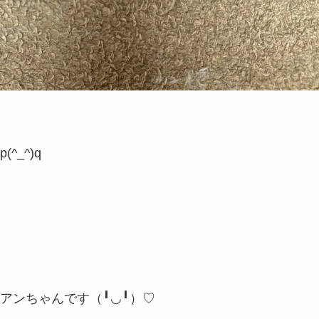
_^)q
アンちゃんです（╹◡╹）♡