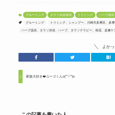
グルーミング
タラソ沐浴保湿
トリミング
ハーブ温浴
グルーミング
トリミング、シャンプー、川崎市多摩区、多摩
ハーブ温浴、タラソ沐浴、ハーブ、タラソテラピー、保湿、皮膚ケ
よかっ
家族大好き❤️ユーゴくんo(^▽^)o
この記事を書いた人