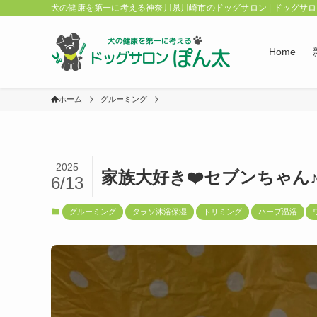
犬の健康を第一に考える神奈川県川崎市のドッグサロン | ドッグサ
Home
ホーム
グルーミング
2025
家族大好き❤️セブンちゃん♪(๑
6/13
グルーミング
タラソ沐浴保湿
トリミング
ハーブ温浴