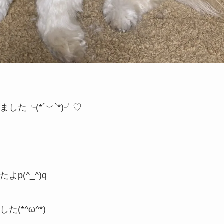
た╰(*´︶`*)╯♡
p(^_^)q
*^ω^*)