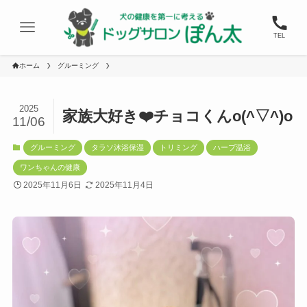
TEL
ホーム
グルーミング
2025
家族大好き❤️チョコくんo(^▽^)o
11/06
グルーミング
タラソ沐浴保湿
トリミング
ハーブ温浴
ワンちゃんの健康
2025年11月6日
2025年11月4日