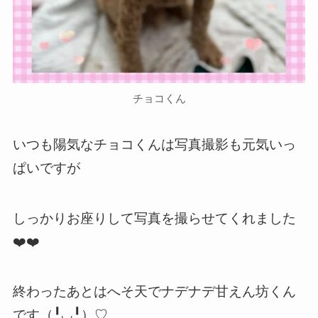
チョコくん
いつも陽気なチョコくんは写真撮影も元気いっ
ぱいですが
しっかりお座りして写真を撮らせてくれました
❤️❤️
終わったあとはへそ天でナデナデ甘えん坊くん
です（╹◡╹）♡