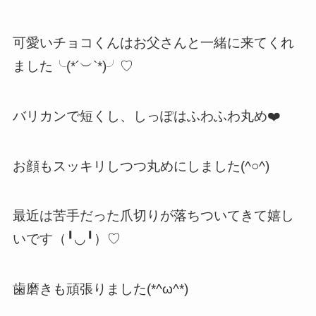
可愛いチョコくんはお父さんと一緒に来てくれ
ました╰(*´︶`*)╯♡
バリカンで短くし、しっぽはふわふわ丸め❤️
お顔もスッキリしつつ丸めにしました(^○^)
最近は苦手だった爪切りが落ちついてきて嬉し
いです（╹◡╹）♡
歯磨きも頑張りました(*^ω^*)