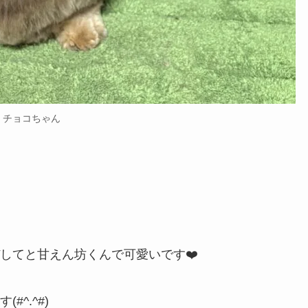
チョコちゃん
してと甘えん坊くんで可愛いです❤️
^.^#)