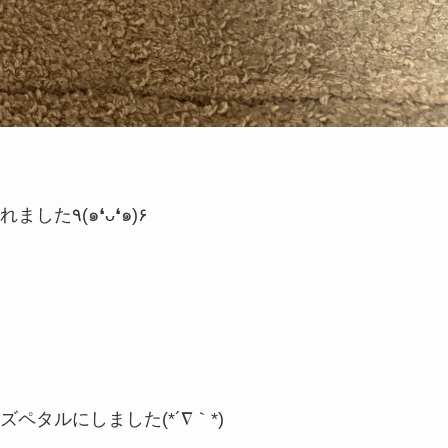
可愛いナナちゃんは家族みんな一緒に来てくれました٩(๑❛ᴗ❛๑)۶
タルにしました(*´∇｀*)