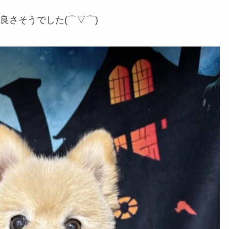
良さそうでした(⌒▽⌒)