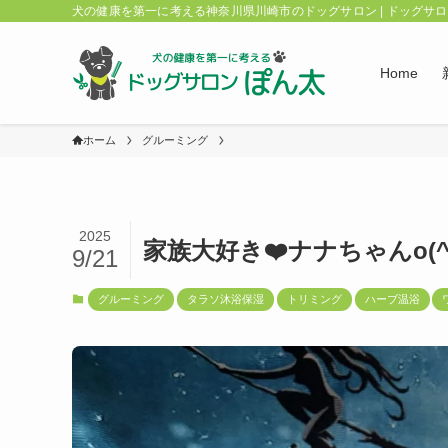
犬の健康を第一に考える神奈川県川崎市のドッグサロン | ドッグサ
Home
ホーム
グルーミング
2025
家族大好き❤️ナナちゃんo(^
9/21
グルーミング
タラソ沐浴保湿
トリミング
ハーブ温浴