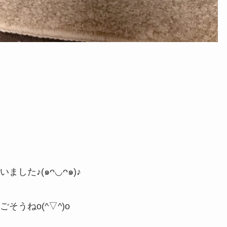
した♪(๑ᴖ◡ᴖ๑)♪
うねo(^▽^)o