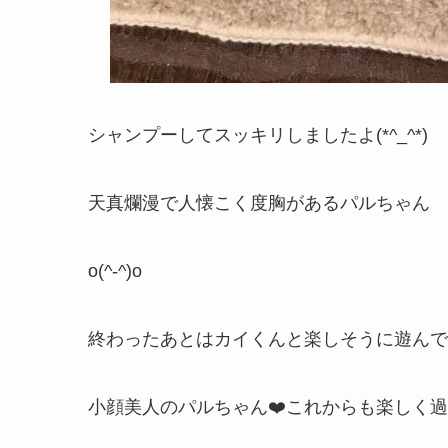
シャンプーしてスッキリしましたよ(*^_^*)
天真爛漫で人懐こく度胸があるパルちゃん
o(^-^)o
終わったあとはカイくんと楽しそうに遊んでいま
小顔美人のパルちゃん❤️これからも楽しく過ごそ