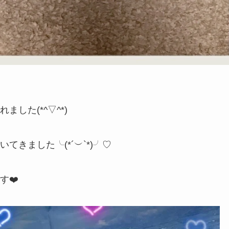
した(*^▽^*)
きました╰(*´︶`*)╯♡
す❤️