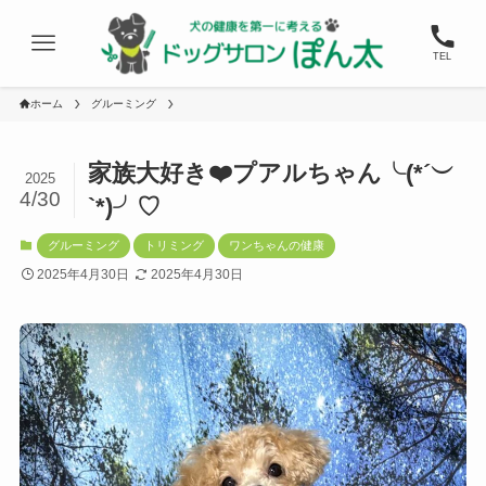
TEL
ホーム
グルーミング
家族大好き❤️プアルちゃん╰(*´︶
2025
4/30
`*)╯♡
グルーミング
トリミング
ワンちゃんの健康
2025年4月30日
2025年4月30日