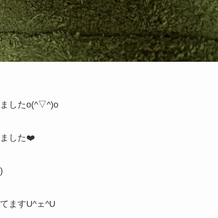
たo(^▽^)o
ました❤️
)
ますU^ェ^U