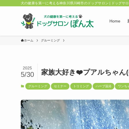
犬の健康を第一に考える神奈川県川崎市のドッグサロン | ドッグサ
Home
ホーム
グルーミング
2025
家族大好き❤️プアルちゃん(#^
5/30
グルーミング
セミナー
トリミング
ハーブ温浴
ワンち