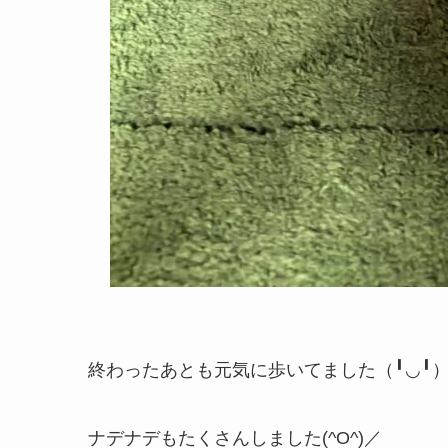
終わったあとも元気に歩いてました（╹◡╹
ナデナデもたくさんしました(^O^)／