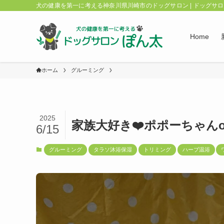
犬の健康を第一に考える神奈川県川崎市のドッグサロン | ドッグサ
Home
ホーム
グルーミング
2025
家族大好き❤️ポポーちゃんo(
6/15
グルーミング
タラソ沐浴保湿
トリミング
ハーブ温浴