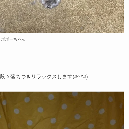
ポポーちゃん
落ちつきリラックスします(#^.^#)