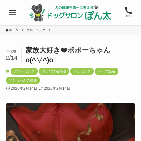
TEL
ホーム
グルーミング
家族大好き❤️ポポーちゃん
2026
2/14
o(^▽^)o
グルーミング
タラソ沐浴保湿
トリミング
ハーブ温浴
ワンちゃんの健康
2026年2月14日
2026年2月14日