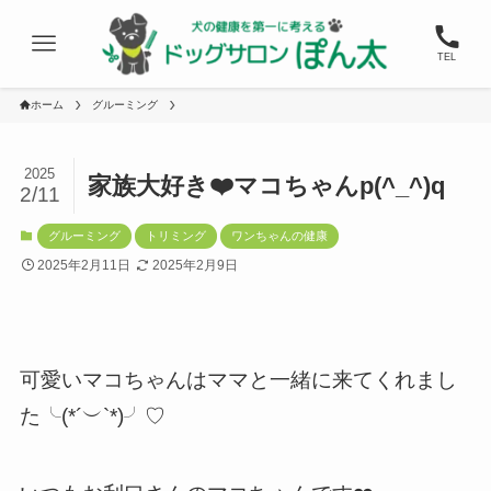
TEL
ホーム
グルーミング
2025
家族大好き❤️マコちゃんp(^_^)q
2/11
グルーミング
トリミング
ワンちゃんの健康
2025年2月11日
2025年2月9日
可愛いマコちゃんはママと一緒に来てくれまし
た╰(*´︶`*)╯♡