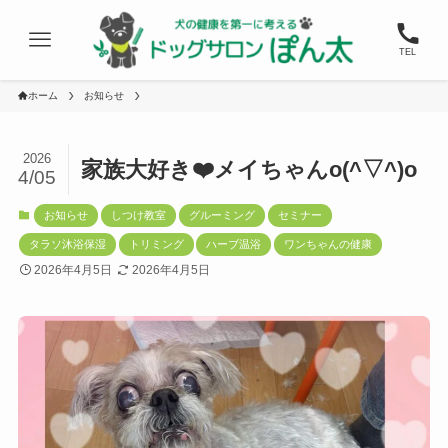
TEL
ホーム
お知らせ
2026
家族大好き❤️メイちゃんo(^▽^)o
4/05
お知らせ
しつけ教室
グルーミング
セミナー
タラソ沐浴保湿
トリミング
ハーブ温浴
ワンちゃんの健康
2026年4月5日
2026年4月5日