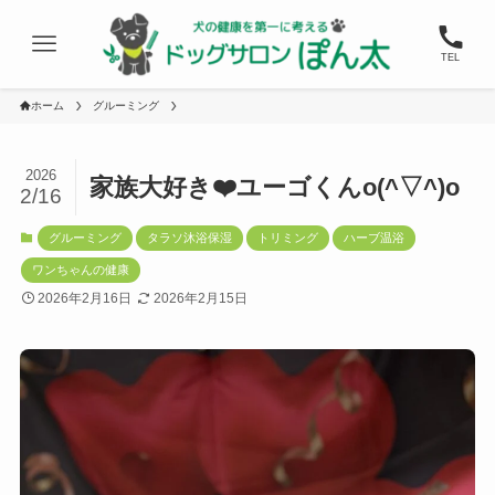
TEL
ホーム
グルーミング
2026
家族大好き❤️ユーゴくんo(^▽^)o
2/16
グルーミング
タラソ沐浴保湿
トリミング
ハーブ温浴
ワンちゃんの健康
2026年2月16日
2026年2月15日