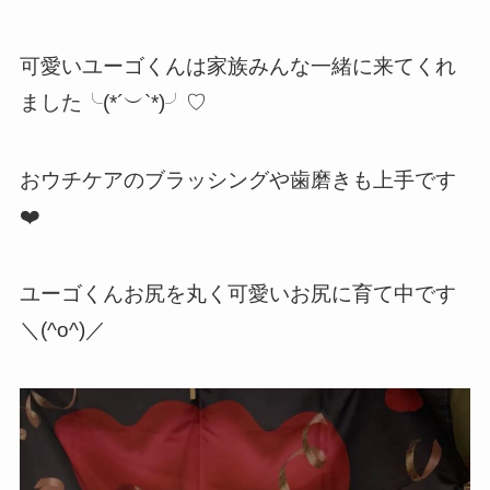
可愛いユーゴくんは家族みんな一緒に来てくれ
ました╰(*´︶`*)╯♡
おウチケアのブラッシングや歯磨きも上手です
❤️
ユーゴくんお尻を丸く可愛いお尻に育て中です
＼(^o^)／