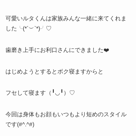
可愛いルタくんは家族みんな一緒に来てくれま
した╰(*´︶`*)╯♡
歯磨き上手にお利口さんにできました❤️
はじめようとするとボク寝ますからと
フセして寝ます（╹◡╹）♡
今回は身体もお顔もいつもより短めのスタイル
です(#^.^#)