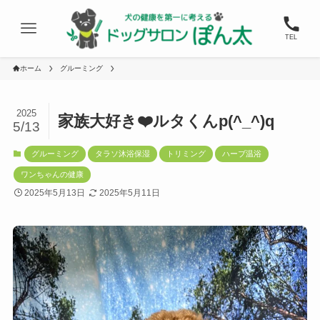
TEL
ホーム
グルーミング
2025
家族大好き❤️ルタくんp(^_^)q
5/13
グルーミング
タラソ沐浴保湿
トリミング
ハーブ温浴
ワンちゃんの健康
2025年5月13日
2025年5月11日