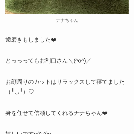
ナナちゃん
歯磨きもしました❤️
とっっってもお利口さん＼(^o^)／
お顔周りのカットはリラックスして寝てました
（╹◡╹）♡
身を任せて信頼してくれるナナちゃん❤️
嬉しいですo(^-^)o