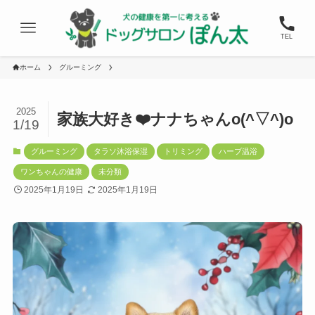
TEL
ホーム
グルーミング
2025
家族大好き❤️ナナちゃんo(^▽^)o
1/19
グルーミング
タラソ沐浴保湿
トリミング
ハーブ温浴
ワンちゃんの健康
未分類
2025年1月19日
2025年1月19日