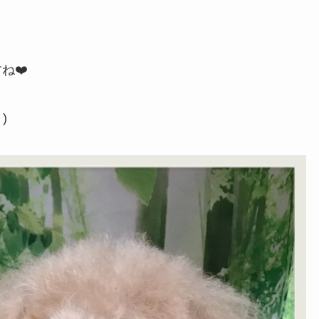
ね❤️
)