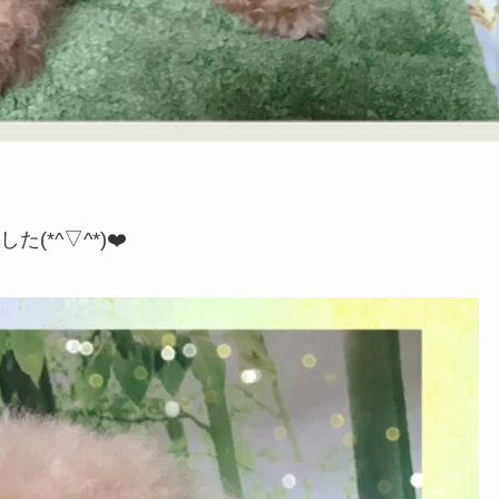
*^▽^*)❤️