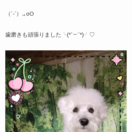
（´-`）.｡oO
歯磨きも頑張りました╰(*´︶`*)╯♡