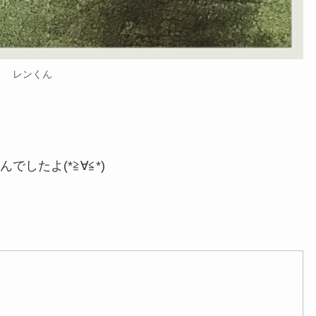
レンくん
したよ(*≧∀≦*)