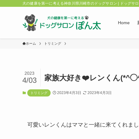
犬の健康を第一に考える神奈川県川崎市のドッグサロン | ドッグサ
Home
ホーム
トリミング
2023
家族大好き❤️レンくん(*^◯^
4/03
2023年4月3日
2023年4月3日
トリミング
可愛いレンくんはママと一緒に来てくれました