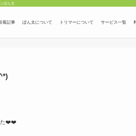
ロンぽん太
新着記事
ぽん太について
トリマーについて
サービス一覧
*)
❤️❤️